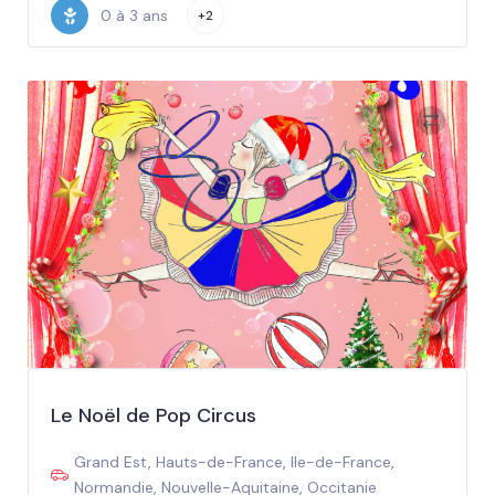
0 à 3 ans
+2
Le Noël de Pop Circus
Grand Est
,
Hauts-de-France
,
Ile-de-France
,
Normandie
,
Nouvelle-Aquitaine
,
Occitanie