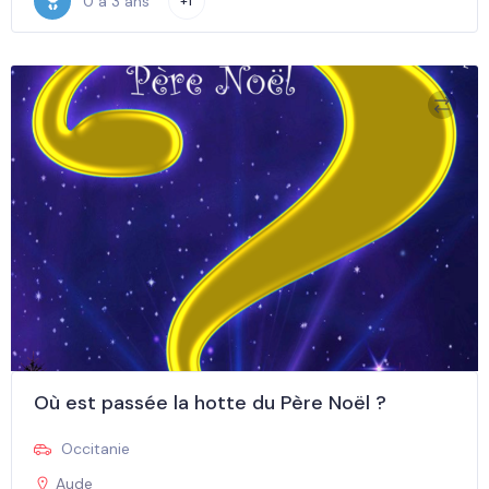
0 à 3 ans
+1
Où est passée la hotte du Père Noël ?
Occitanie
Aude