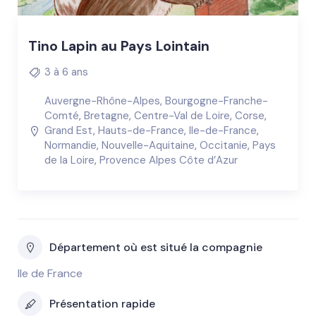
Tino Lapin au Pays Lointain
3 à 6 ans
Auvergne-Rhône-Alpes
,
Bourgogne-Franche-
Comté
,
Bretagne
,
Centre-Val de Loire
,
Corse
,
Grand Est
,
Hauts-de-France
,
Ile-de-France
,
Normandie
,
Nouvelle-Aquitaine
,
Occitanie
,
Pays
de la Loire
,
Provence Alpes Côte d’Azur
Département où est situé la compagnie
Ile de France
Présentation rapide