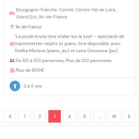
Bourgogne-Franche-Comté
,
Centre-Val de Loire
,
Grand Est
,
Ile-de-France
Ile de France
"La poule brune rêve d'aller sur la lune" - spectacle de
marionnettes-objets et piano, livre disponible; avec
Stefka Miuteva (piano, jeu) et Lena Gousseva (jeu)
De 80 à 100 personnes, Plus de 100 personnes
Plus de 600€
3 à 6 ans
1
2
3
4
5
…
18