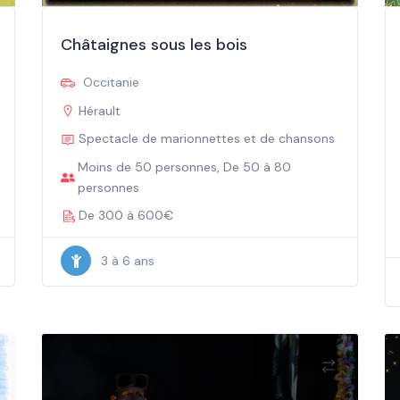
Châtaignes sous les bois
Occitanie
Hérault
Spectacle de marionnettes et de chansons
Moins de 50 personnes, De 50 à 80
personnes
De 300 à 600€
3 à 6 ans