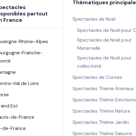
Thématiques principal
pectacles
isponibles partout
Spectacles de Noël
n France
Spectacles de Noël pour 
Spectacles de Noël pour
uvergne-Rhône-Alpes
Maternelle
ourgogne-Franche-
Spectacles de Noël pour
omté
collectivité
retagne
Spectacles de Contes
entre-Val de Loire
Spectacles Thème Animaux
orse
Spectacles Thème Emotions
rand Est
Spectacles Thème Nature
auts-de-France
Spectacles Thème Jardin
le-de-France
Spectacles Thème Saisons