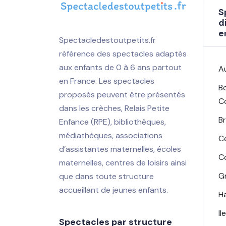
S
d
e
Spectacledestoutpetits.fr
référence des spectacles adaptés
aux enfants de 0 à 6 ans partout
A
en France. Les spectacles
B
proposés peuvent être présentés
C
dans les crèches, Relais Petite
B
Enfance (RPE), bibliothèques,
médiathèques, associations
C
d’assistantes maternelles, écoles
C
maternelles, centres de loisirs ainsi
G
que dans toute structure
accueillant de jeunes enfants.
H
I
Spectacles par structure