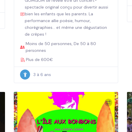
GOMGOM se révèle être un concert-
spectacle original conçu pour divertir aussi
bien les enfants que les parents. La
performance allie poésie, humour,
chorégraphies... et même une dégustation
de crêpes !
Moins de 50 personnes, De 50 à 80
personnes
Plus de 600€
3 à 6 ans