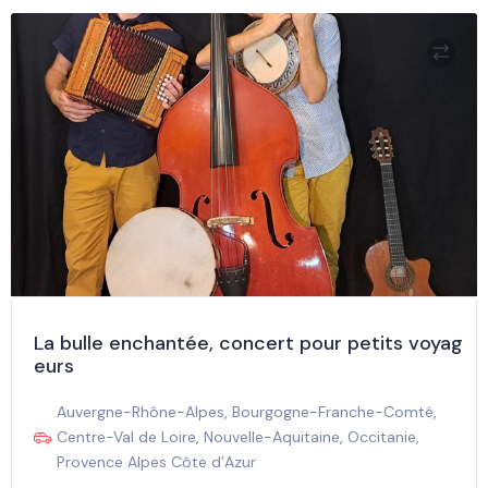
La bulle enchantée, concert pour petits voyag
eurs
Auvergne-Rhône-Alpes
,
Bourgogne-Franche-Comté
,
Centre-Val de Loire
,
Nouvelle-Aquitaine
,
Occitanie
,
Provence Alpes Côte d’Azur