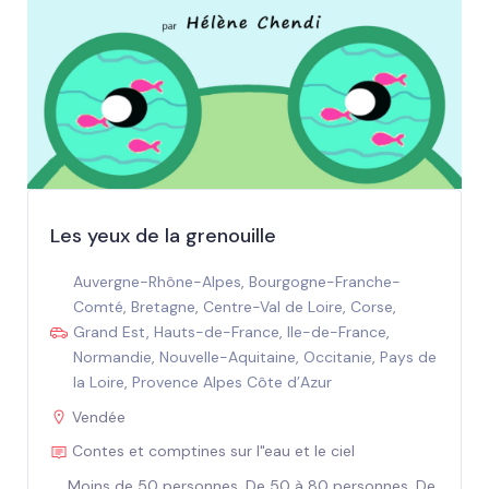
Les yeux de la grenouille
Auvergne-Rhône-Alpes
,
Bourgogne-Franche-
Comté
,
Bretagne
,
Centre-Val de Loire
,
Corse
,
Grand Est
,
Hauts-de-France
,
Ile-de-France
,
Normandie
,
Nouvelle-Aquitaine
,
Occitanie
,
Pays de
la Loire
,
Provence Alpes Côte d’Azur
Vendée
Contes et comptines sur l"eau et le ciel
Moins de 50 personnes, De 50 à 80 personnes, De