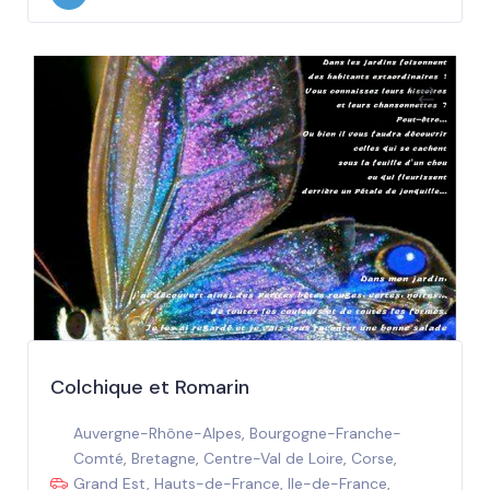
Colchique et Romarin
Auvergne-Rhône-Alpes
,
Bourgogne-Franche-
Comté
,
Bretagne
,
Centre-Val de Loire
,
Corse
,
Grand Est
,
Hauts-de-France
,
Ile-de-France
,