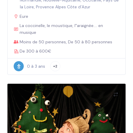
Normandie
,
Nouvelle-Aquitaine
,
Occitanie
,
Pays de
la Loire
,
Provence Alpes Côte d’Azur
Eure
La coccinelle, le moustique, l"araignée.... en
musique
Moins de 50 personnes, De 50 à 80 personnes
De 300 à 600€
0 à 3 ans
+2