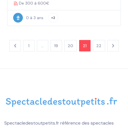
De 300 à 600€
0 à 3 ans
+2
1
…
19
20
21
22
Spectacledestoutpetits.fr référence des spectacles