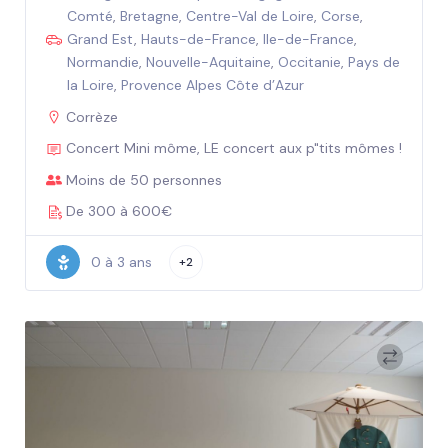
Comté
,
Bretagne
,
Centre-Val de Loire
,
Corse
,
Grand Est
,
Hauts-de-France
,
Ile-de-France
,
Normandie
,
Nouvelle-Aquitaine
,
Occitanie
,
Pays de
la Loire
,
Provence Alpes Côte d’Azur
Corrèze
Concert Mini môme, LE concert aux p"tits mômes !
Moins de 50 personnes
De 300 à 600€
0 à 3 ans
+2