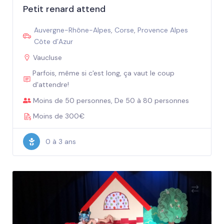
Petit renard attend
Auvergne-Rhône-Alpes
,
Corse
,
Provence Alpes
Côte d’Azur
Vaucluse
Parfois, même si c'est long, ça vaut le coup
d'attendre!
Moins de 50 personnes, De 50 à 80 personnes
Moins de 300€
0 à 3 ans