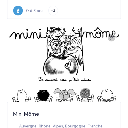
0 à 3 ans
+2
Mini Môme
Auvergne-Rhône-Alpes
,
Bourgogne-Franche-