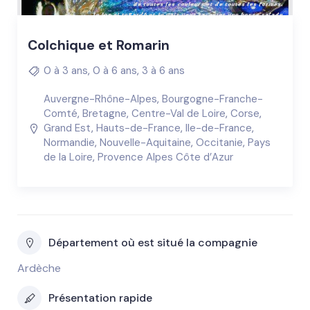
Colchique et Romarin
0 à 3 ans
,
0 à 6 ans
,
3 à 6 ans
Auvergne-Rhône-Alpes
,
Bourgogne-Franche-
Comté
,
Bretagne
,
Centre-Val de Loire
,
Corse
,
Grand Est
,
Hauts-de-France
,
Ile-de-France
,
Normandie
,
Nouvelle-Aquitaine
,
Occitanie
,
Pays
de la Loire
,
Provence Alpes Côte d’Azur
Département où est situé la compagnie
Ardèche
Présentation rapide